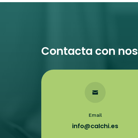
Contacta con nos

Email
info@calchi.es