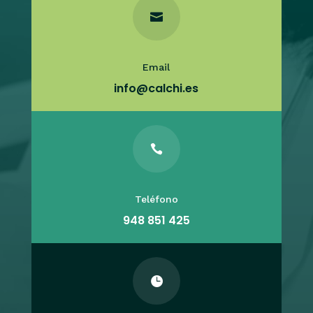

Email
info@calchi.es

Teléfono
948 851 425
